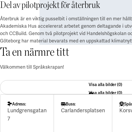
Del av pilotprojekt för återbruk
Återbruk är en viktig pusselbit i omställningen till en mer h
Akademiska Hus accelererat arbetet genom deltagande i utve
och CCBuild. Genom två pilotprojekt vid Handelshögskolan o
Göteborg har material bevarats med en uppskattad klimatnytt
Ta en närmre titt
Välkommen till Språkskrapan!
Visa alla bilder
Visa alla bilder
Adress:
Buss:
Spå
Lundgrensgatan
Carlandersplatsen
Kors
7