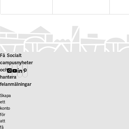
Få
Socialt
campusnyheter
och
Instagram
Youtube
Linkedin
Pinterest
hantera
felanmälningar
Skapa
ett
konto
för
att
få