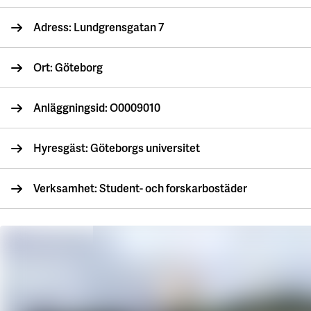
Våra projekt
Innovation och forskningssamverkan
Karlstad
Adress: Lundgrensgatan 7
Karlstads universitet
Ort: Göteborg
Gävle
Högskolan i Gävle
Anläggningsid: O0009010
Skövde
Hyresgäst: Göteborgs universitet
Högskolan i Skövde
Borås
Verksamhet: Student- och forskarbostäder
Högskolan i Borås