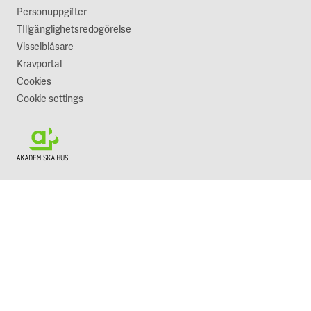
Vår syn på hållbarhet
Personuppgifter
TIllgänglighetsredogörelse
Visselblåsare
Kravportal
Cookies
Cookie settings