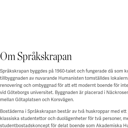
Stockholm
Styrelse och revisor
Göteborg
Uppsala
Uppsala
Hållbarhet
Lund
Blåsenhusområdet
Hållbara campus
Alla lediga lokaler
BMC / Rosendal
Våra hållbarhetsmål
EBC / Kv. Lagerträdet
Ansvarstagande och transparens
Coworking & företagspark
Ekonomikum
Hållbarhetscase
Engelska parken
A Working Lab
Om Språkskrapan
Ultuna / Green Innovation Park
Green Innovation Park
Jobba hos oss
Ångström
Akademiska Hus som arbetsgivare
Grönt hyresavtal
Språkskrapan byggdes på 1960-talet och fungerade då som ko
Göteborg
Lediga jobb
tillbyggnaden av nuvarande Humanisten tomställdes lokaler
Grönt hyresavtal
En hållbar arbetsplats
Chalmers - Campus Johanneberg
renovering och ombyggnad för att ett modernt boende för inte
Vårt arbetsplatskoncept
Göteborgs universitet - Campus Haga och Linné
Utvalda platser
För studenter
vid Göteborgs universitet. Byggnaden är placerad i Näckro
Göteborgs universitet - Campus Medicinareberget
mellan Götaplatsen och Korsvägen.
Electrumhuset
Göteborgs universitet - Näckrosen
Finansiell information
Fysiologen
Göteborgs universitet - Bohuslän
Bostäderna i Språkskrapan består av två huskroppar med ett
Kräftriket
En finansiell översikt
klassiska studentettor och duolägenheter för två personer, m
Lund/Alnarp
Maskrosen
Års- och hållbarhetsredovisning
studentbostadskoncept för delat boende som Akademiska Hus 
Medicinareberget
Rapporter