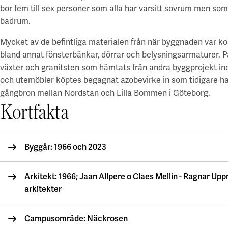
Campus Lund Centrum
Zoologen
bor fem till sex personer som alla har varsitt sovrum men so
Finansiering
Campus Lund LTH
Vitsippan
Grön finansiering
badrum.
Campus Lund Universitetsplatån
EMTN-prospekt
Campus Alnarp
Mycket av de befintliga materialen från när byggnaden var ko
För leverantörer
bland annat fönsterbänkar, dörrar och belysningsarmaturer. P
Linköping/Norrköping
växter och granitsten som hämtats från andra byggprojekt in
Akademiska Hus som beställare
Campus Valla Linköping
och utemöbler köptes begagnat azobevirke in som tidigare ha
Policys och riktlinjer
Campus Norrköping
gångbron mellan Nordstan och Lilla Bommen i Göteborg.
Faktureringsinfo
Kortfakta
Upphandling
Örebro/Grythyttan
Kravportal
Campus Örebro
Aktuellt
Campus Grythyttan
Byggår: 1966 och 2023
Nyheter
Umeå
Event
Arkitekt: 1966; Jaan Allpere o Claes Mellin - Ragnar Up
Press
Campus Umeå
arkitekter
Utveckling
Luleå
Campusområde: Näckrosen
Campusutveckling
Campus Luleå