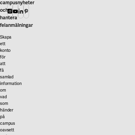
campusnyheter
och
Instagram
Youtube
Linkedin
Pinterest
hantera
felanmälningar
Skapa
ett
konto
för
att
få
samlad
information
om
vad
som
händer
på
campus
oavsett