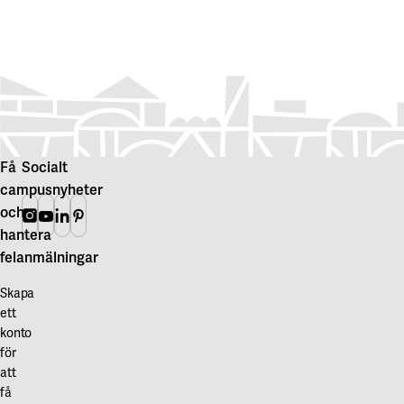
Få
Socialt
campusnyheter
och
Instagram
Youtube
Linkedin
Pinterest
hantera
felanmälningar
Skapa
ett
konto
för
att
få