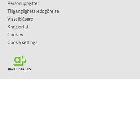
Vår syn på hållbarhet
Personuppgifter
TIllgänglighetsredogörelse
Visselblåsare
Kravportal
Cookies
Cookie settings