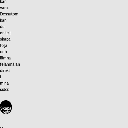
kan
vara.
Dessutom
kan
du
enkelt
skapa,
följa
och
lämna
felanmälan
direkt
i
mina
sidor.
Skapa
konto
här