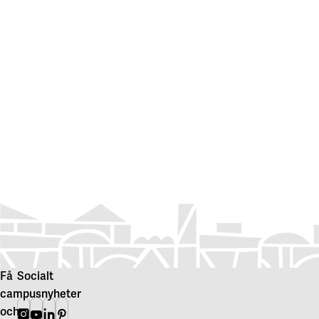
Få
Socialt
campusnyheter
och
Instagram
Youtube
Linkedin
Pinterest