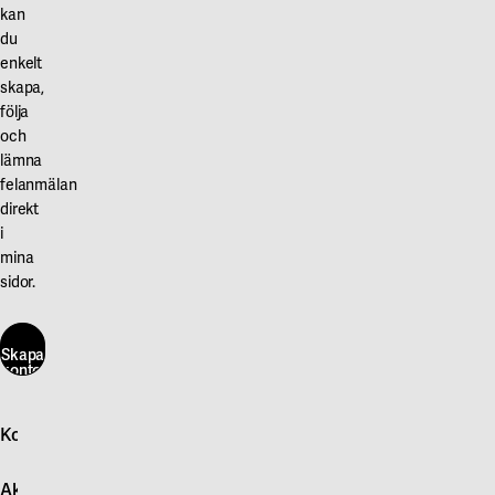
kan
du
enkelt
skapa,
följa
och
lämna
felanmälan
direkt
i
mina
sidor.
Skapa
konto
här
Kontakta oss
Skapa
konto
Logga in
här
Aktuellt
Snabb felanmälan