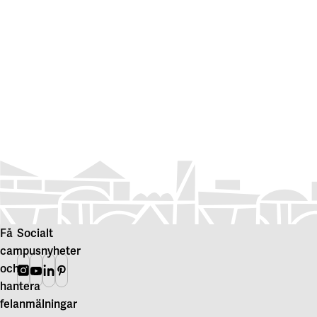
Få
Socialt
campusnyheter
och
Instagram
Youtube
Linkedin
Pinterest
hantera
felanmälningar