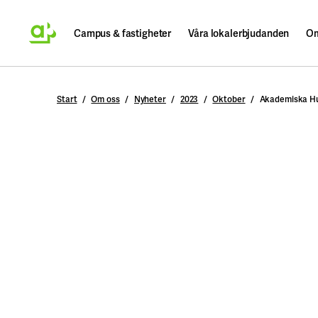
Campus & fastigheter
Våra lokalerbjudanden
Om
Sök
Start
Om oss
Nyheter
2023
Oktober
Akademiska Hus