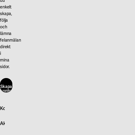
du
enkelt
skapa,
följa
och
lämna
felanmälan
direkt
i
mina
sidor.
Skapa
konto
här
Kontakta oss
Skapa
konto
Logga in
här
Aktuellt
Snabb felanmälan
Kontakta oss
Nyheter