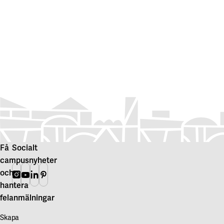
Få
Socialt
campusnyheter
och
Instagram
Youtube
Linkedin
Pinterest
hantera
felanmälningar
Skapa