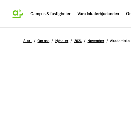
Campus & fastigheter
Våra lokalerbjudanden
Om
Sök
Start
Om oss
Nyheter
2024
November
Akademiska H