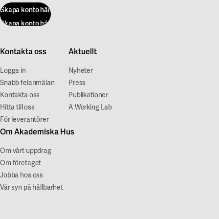
Skapa konto här
Skapa konto här
Kontakta oss
Aktuellt
Logga in
Nyheter
Snabb felanmälan
Press
Kontakta oss
Publikationer
Hitta till oss
A Working Lab
För leverantörer
Om Akademiska Hus
Om vårt uppdrag
Om företaget
Jobba hos oss
Vår syn på hållbarhet