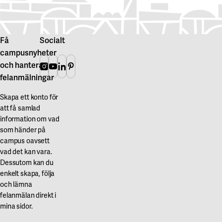
Få
Socialt
campusnyheter
och hantera
Instagram
Youtube
Linkedin
Pinterest
felanmälningar
Skapa ett konto för
att få samlad
information om vad
som händer på
campus oavsett
vad det kan vara.
Dessutom kan du
enkelt skapa, följa
och lämna
felanmälan direkt i
mina sidor.