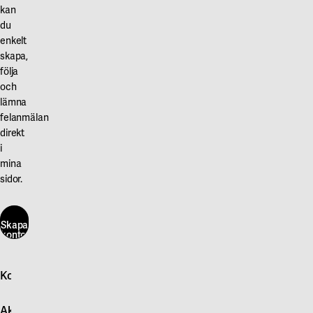
kan
du
enkelt
skapa,
följa
och
lämna
felanmälan
direkt
i
mina
sidor.
Skapa
konto
här
Kontakta oss
Skapa
konto
Logga in
här
Aktuellt