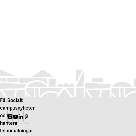
Få
Socialt
campusnyheter
och
Instagram
Youtube
Linkedin
Pinterest
hantera
felanmälningar