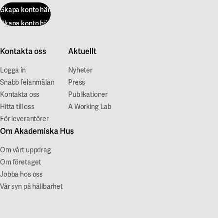
Skapa konto här
Skapa konto här
Kontakta oss
Aktuellt
Logga in
Nyheter
Snabb felanmälan
Press
Kontakta oss
Publikationer
Hitta till oss
A Working Lab
För leverantörer
Om Akademiska Hus
Om vårt uppdrag
Om företaget
Jobba hos oss
Vår syn på hållbarhet