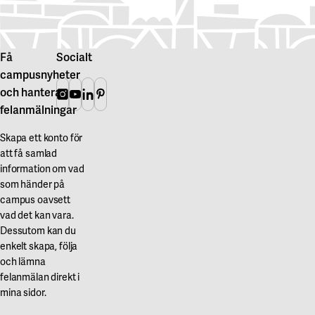
Få
Socialt
campusnyheter
och hantera
Instagram
Youtube
Linkedin
Pinterest
felanmälningar
Skapa ett konto för
att få samlad
information om vad
som händer på
campus oavsett
vad det kan vara.
Dessutom kan du
enkelt skapa, följa
och lämna
felanmälan direkt i
mina sidor.