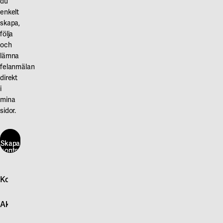
du
enkelt
skapa,
följa
och
lämna
felanmälan
direkt
i
mina
sidor.
Skapa
konto
här
Kontakta oss
Skapa
konto
Logga in
här
Aktuellt
Snabb felanmälan
Kontakta oss
Nyheter