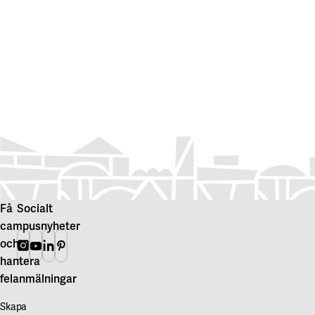
Få
Socialt
campusnyheter
och
Instagram
Youtube
Linkedin
Pinterest
hantera
felanmälningar
Skapa