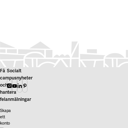
Få
Socialt
campusnyheter
och
Instagram
Youtube
Linkedin
Pinterest
hantera
felanmälningar
Skapa
ett
konto