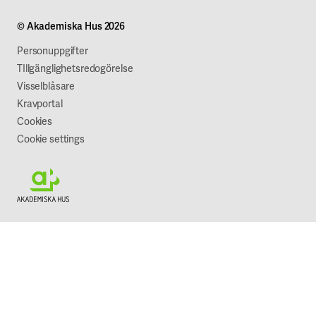
A Working Lab
Om företaget
© Akademiska Hus 2026
Jobba hos oss
Vår syn på hållbarhet
Personuppgifter
TIllgänglighetsredogörelse
Visselblåsare
Kravportal
Cookies
Cookie settings