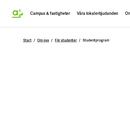
Campus & fastigheter
Våra lokalerbjudanden
Om
Sök
Start
Om oss
För studenter
Studentprogram