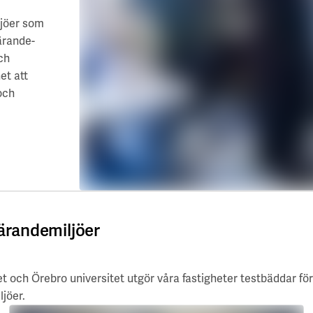
ljöer som
ärande-
ch
et att
och
lärandemiljöer
 och Örebro universitet utgör våra fastigheter testbäddar för
jöer.