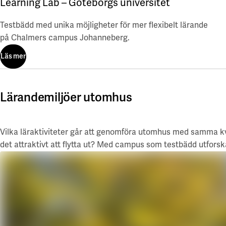
Learning Lab – Göteborgs universitet
Testbädd med unika möjligheter för mer flexibelt lärande
på Chalmers campus Johanneberg.
Läs mer
Läs mer
Lärandemiljöer utomhus
Vilka läraktiviteter går att genomföra utomhus med samma kv
det attraktivt att flytta ut? Med campus som testbädd utfors