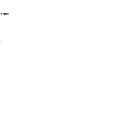
 oss
er