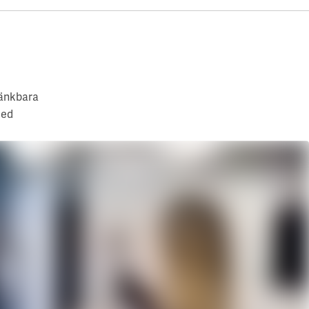
tänkbara
med