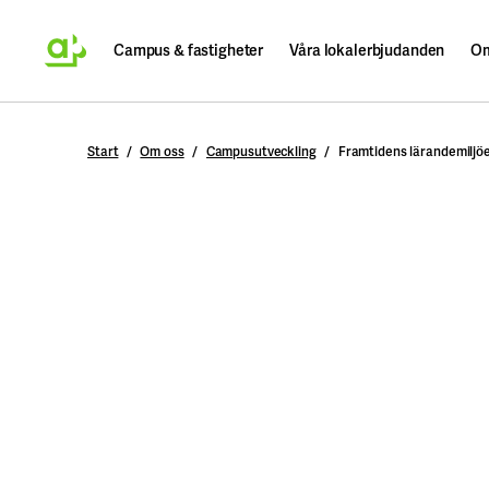
Campus & fastigheter
Våra lokalerbjudanden
Om
Sök
Start
Om oss
Campusutveckling
Framtidens lärandemiljö