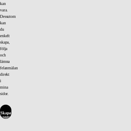
kan
vara.
Dessutom
kan
du
enkelt
skapa,
följa
och
lämna
felanmälan
direkt
i
mina
sidor.
Skapa
konto
här