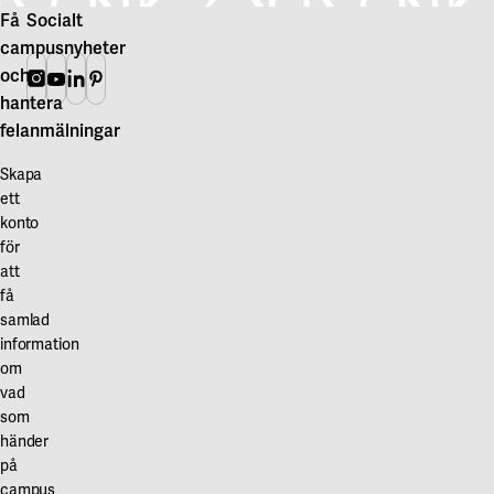
Få
Socialt
campusnyheter
och
Instagram
Youtube
Linkedin
Pinterest
hantera
felanmälningar
Skapa
ett
konto
för
att
få
samlad
information
om
vad
som
händer
på
campus