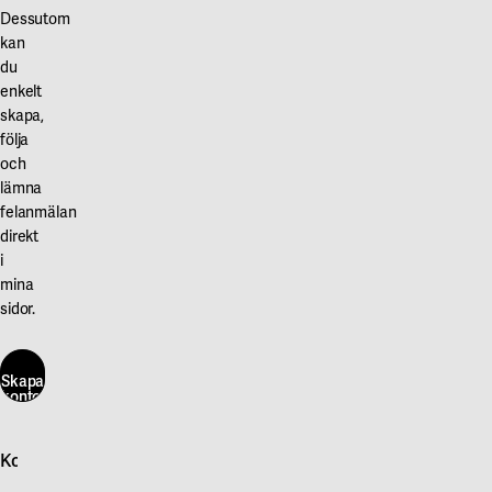
Dessutom
kan
du
enkelt
skapa,
följa
och
lämna
felanmälan
direkt
i
mina
sidor.
Skapa
konto
här
Kontakta oss
Skapa
konto