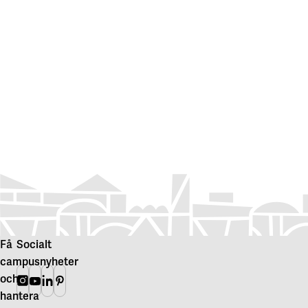
Få
Socialt
campusnyheter
och
Instagram
Youtube
Linkedin
Pinterest
hantera