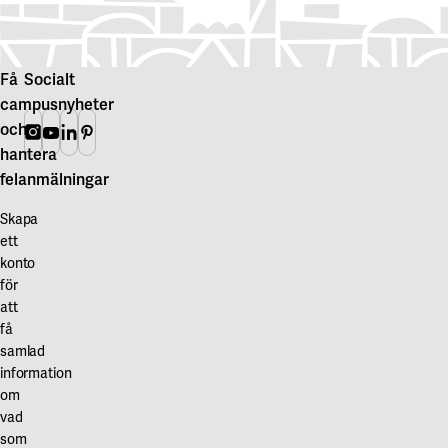
Få
Socialt
campusnyheter
och
Instagram
Youtube
Linkedin
Pinterest
hantera
felanmälningar
Skapa
ett
konto
för
att
få
samlad
information
om
vad
som