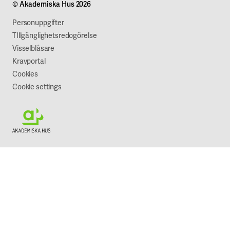
© Akademiska Hus 2026
Jobba hos oss
Vår syn på hållbarhet
Personuppgifter
TIllgänglighetsredogörelse
Visselblåsare
Kravportal
Cookies
Cookie settings