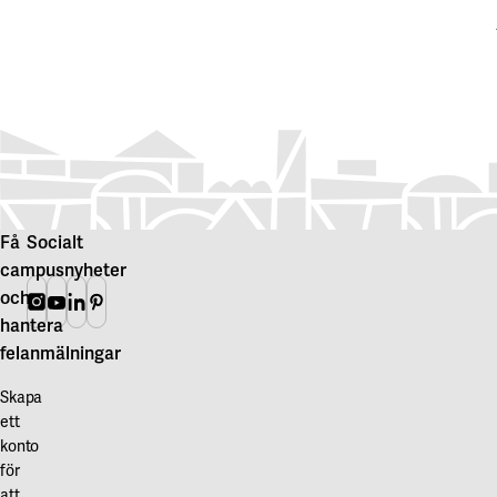
Få
Socialt
campusnyheter
och
Instagram
Youtube
Linkedin
Pinterest
hantera
felanmälningar
Skapa
ett
konto
för
att