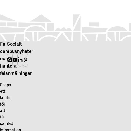
Få
Socialt
campusnyheter
och
Instagram
Youtube
Linkedin
Pinterest
hantera
felanmälningar
Skapa
ett
konto
för
att
få
samlad
information