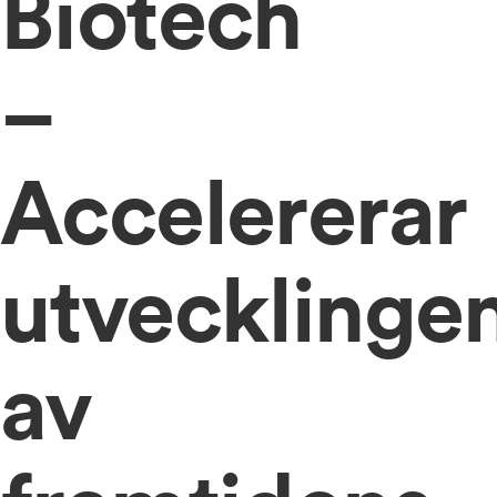
Biotech
–
Accelererar
utvecklinge
av