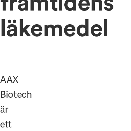
framtidens
läkemedel
AAX
Biotech
är
ett