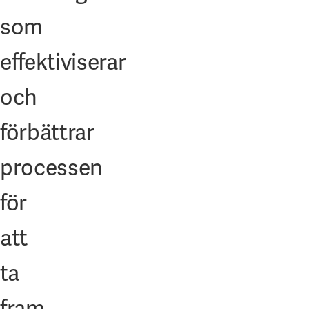
som
effektiviserar
och
förbättrar
processen
för
att
ta
fram