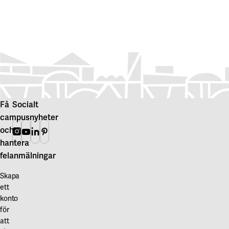
Få
Socialt
campusnyheter
och
Instagram
Youtube
Linkedin
Pinterest
hantera
felanmälningar
Skapa
ett
konto
för
att