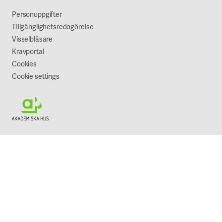
Vår syn på hållbarhet
Personuppgifter
TIllgänglighetsredogörelse
Visselblåsare
Kravportal
Cookies
Cookie settings