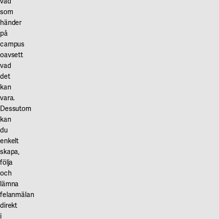
vad
som
händer
på
campus
oavsett
vad
det
kan
vara.
Dessutom
kan
du
enkelt
skapa,
följa
och
lämna
felanmälan
direkt
i