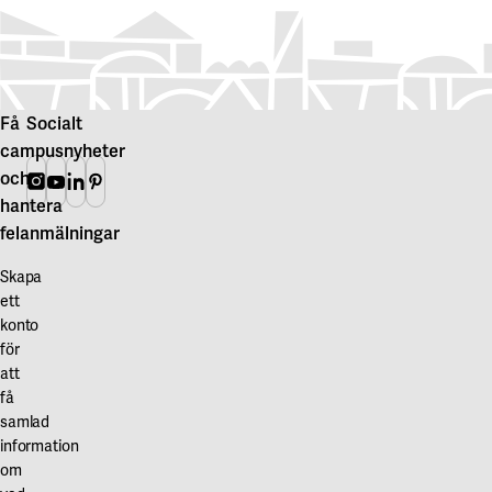
Få
Socialt
campusnyheter
och
Instagram
Youtube
Linkedin
Pinterest
hantera
felanmälningar
Skapa
ett
konto
för
att
få
samlad
information
om