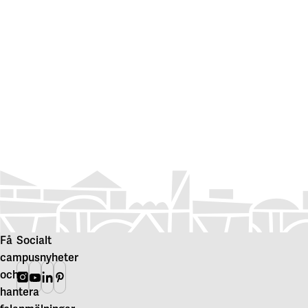
Få
Socialt
campusnyheter
och
Instagram
Youtube
Linkedin
Pinterest
hantera