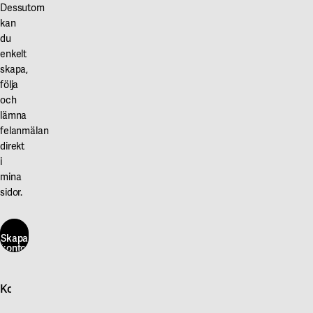
Dessutom
kan
du
enkelt
skapa,
följa
och
lämna
felanmälan
direkt
i
mina
sidor.
Skapa
konto
här
Kontakta oss
Skapa
konto
Logga in