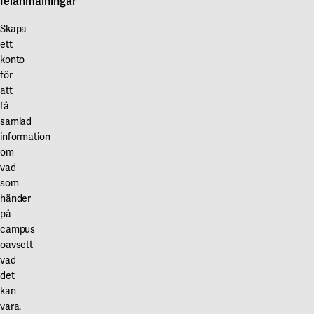
felanmälningar
Skapa
ett
konto
för
att
få
samlad
information
om
vad
som
händer
på
campus
oavsett
vad
det
kan
vara.