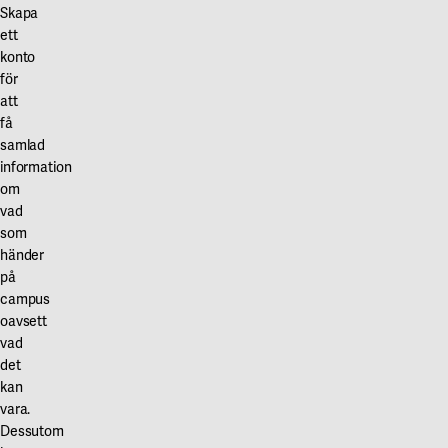
Våra projekt
certifieringssystem
Skapa
Innovation och forskningssamverkan
Karlstad
ett
för
konto
att
Karlstads universitet
för
skapa
att
Gävle
miljömässigt
få
hållbara
Högskolan i Gävle
samlad
byggnader.
information
Skövde
Det
om
vad
baseras
Högskolan i Skövde
som
på
händer
svenska
Borås
på
bygg-
campus
Högskolan i Borås
och
oavsett
myndighetsregler
vad
samt
det
kan
svensk
vara.
byggpraxis.
Dessutom
Miljöbyggnad