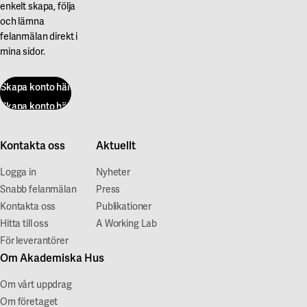
enkelt skapa, följa
och lämna
felanmälan direkt i
mina sidor.
Skapa konto här
Skapa konto här
Kontakta oss
Aktuellt
Logga in
Nyheter
Snabb felanmälan
Press
Kontakta oss
Publikationer
Hitta till oss
A Working Lab
För leverantörer
Om Akademiska Hus
Om vårt uppdrag
Om företaget