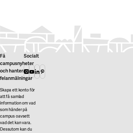
Få
Socialt
campusnyheter
och hantera
Instagram
Youtube
Linkedin
Pinterest
felanmälningar
Skapa ett konto för
att få samlad
information om vad
som händer på
campus oavsett
vad det kan vara.
Dessutom kan du