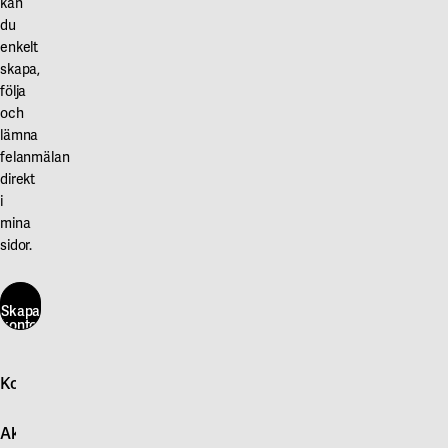
kan
du
enkelt
skapa,
följa
och
lämna
felanmälan
direkt
i
mina
sidor.
Skapa
konto
här
Kontakta oss
Skapa
konto
Logga in
här
Aktuellt
Snabb felanmälan