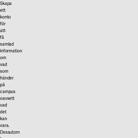
Våra projekt
Skapa
Innovation och forskningssamverkan
Karlstad
ett
konto
Karlstads universitet
för
att
Gävle
få
samlad
Högskolan i Gävle
information
Skövde
om
vad
Högskolan i Skövde
som
händer
Borås
på
campus
Högskolan i Borås
oavsett
vad
det
kan
vara.
Dessutom