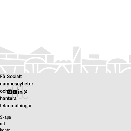
Få
Socialt
campusnyheter
och
Instagram
Youtube
Linkedin
Pinterest
hantera
felanmälningar
Skapa
ett
konto