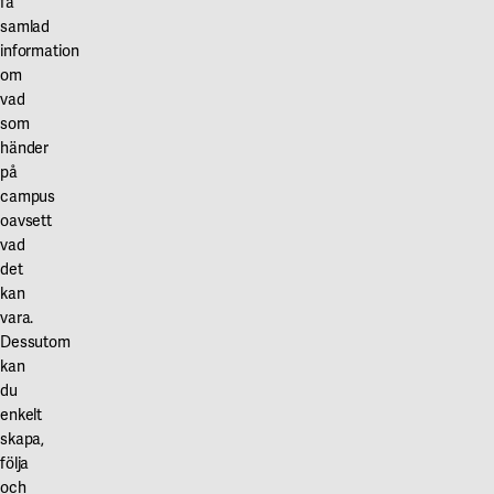
få
Våra projekt
samlad
Innovation och forskningssamverkan
Karlstad
information
Karlstads universitet
om
vad
Gävle
som
händer
Högskolan i Gävle
på
campus
Skövde
oavsett
vad
Högskolan i Skövde
det
Borås
kan
vara.
Högskolan i Borås
Dessutom
kan
du
enkelt
skapa,
följa
och