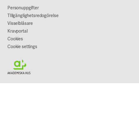
Vår syn på hållbarhet
Personuppgifter
TIllgänglighetsredogörelse
Visselblåsare
Kravportal
Cookies
Cookie settings