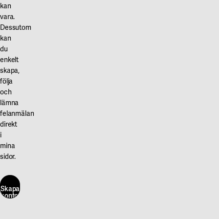
kan
vara.
Dessutom
kan
du
enkelt
skapa,
följa
och
lämna
felanmälan
direkt
i
mina
sidor.
Skapa
konto
här