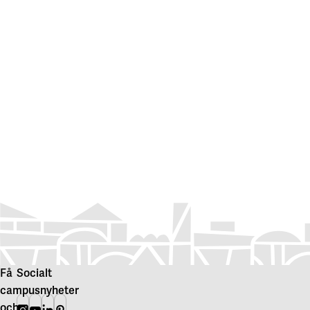
Få
Socialt
campusnyheter
och
Instagram
Youtube
Linkedin
Pinterest