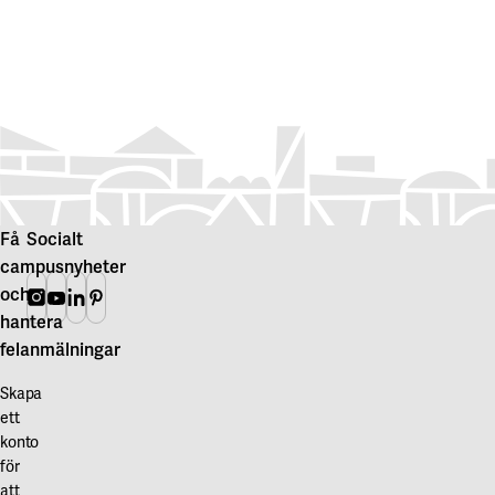
Få
Socialt
campusnyheter
och
Instagram
Youtube
Linkedin
Pinterest
hantera
felanmälningar
Skapa
ett
konto
för
att