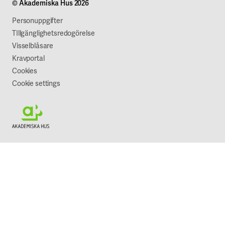
© Akademiska Hus 2026
Jobba hos oss
Vår syn på hållbarhet
Personuppgifter
TIllgänglighetsredogörelse
Visselblåsare
Kravportal
Cookies
Cookie settings