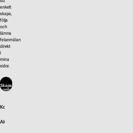
du
enkelt
skapa,
följa
och
lämna
felanmälan
direkt
i
mina
sidor.
Skapa
konto
här
Kontakta oss
Skapa
konto
Logga in
här
Aktuellt
Snabb felanmälan
Kontakta oss
Nyheter