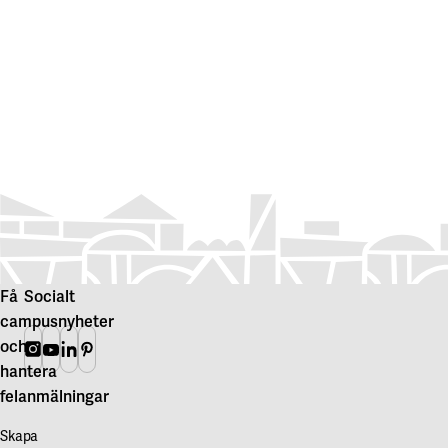
Få
Socialt
campusnyheter
och
Instagram
Youtube
Linkedin
Pinterest
hantera
felanmälningar
Skapa