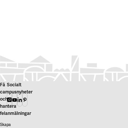
Få
Socialt
campusnyheter
och
Instagram
Youtube
Linkedin
Pinterest
hantera
felanmälningar
Skapa