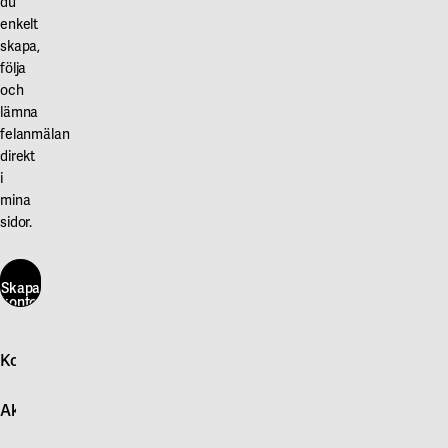
du
enkelt
skapa,
följa
och
lämna
felanmälan
direkt
i
mina
sidor.
Skapa
konto
här
Kontakta oss
Skapa
konto
Logga in
här
Aktuellt
Snabb felanmälan
Kontakta oss
Nyheter