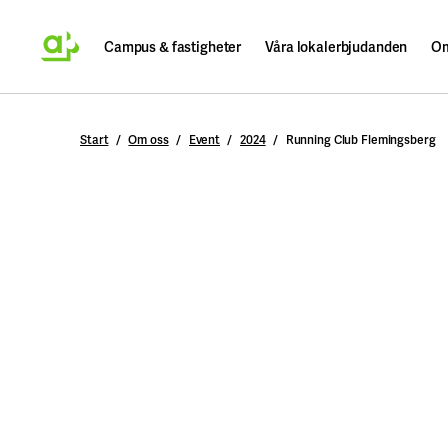
Campus & fastigheter
Våra lokalerbjudanden
Om
Sök
Start
Om oss
Event
2024
Running Club Flemingsberg