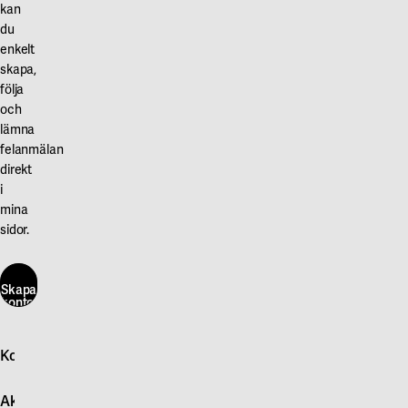
kan
du
enkelt
skapa,
följa
och
lämna
felanmälan
direkt
i
mina
sidor.
Skapa
konto
här
Kontakta oss
Skapa
konto
Logga in
här
Aktuellt
Snabb felanmälan