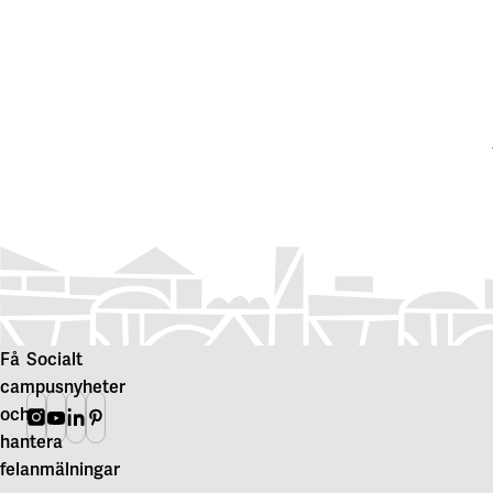
Få
Socialt
campusnyheter
och
Instagram
Youtube
Linkedin
Pinterest
hantera
felanmälningar