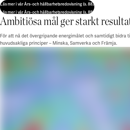
Läs mer i vår Års- och hållbarhetsredovisning (s. 88)
Läs mer i vår Års- och hållbarhetsredovisning (s. 88)
Ambitiösa mål ger starkt resulta
För att nå det övergripande energimålet och samtidigt bidra t
huvudsakliga principer – Minska, Samverka och Främja.