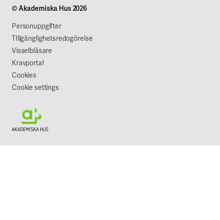
© Akademiska Hus 2026
Jobba hos oss
Vår syn på hållbarhet
Personuppgifter
TIllgänglighetsredogörelse
Visselblåsare
Kravportal
Cookies
Cookie settings