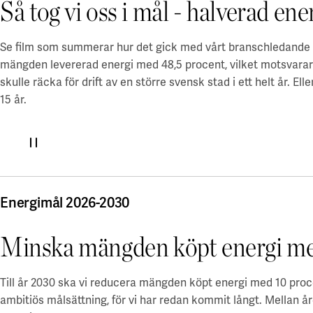
Så tog vi oss i mål - halverad 
Stockholm
Styrelse och revisor
Göteborg
Uppsala
Uppsala
Hållbarhet
Se film som summerar hur det gick med vårt branschledande e
Lund
Blåsenhusområdet
Hållbara campus
mängden levererad energi med 48,5 procent, vilket motsvar
Alla lediga lokaler
BMC / Rosendal
Våra hållbarhetsmål
skulle räcka för drift av en större svensk stad i ett helt år. El
EBC / Kv. Lagerträdet
Ansvarstagande och transparens
Coworking & företagspark
15 år.
Ekonomikum
Hållbarhetscase
Engelska parken
A Working Lab
Ultuna / Green Innovation Park
Green Innovation Park
Jobba hos oss
Ångström
Akademiska Hus som arbetsgivare
Grönt hyresavtal
Göteborg
Lediga jobb
Grönt hyresavtal
En hållbar arbetsplats
Energimål 2026-2030
Chalmers - Campus Johanneberg
Vårt arbetsplatskoncept
Göteborgs universitet - Campus Haga och Linné
Utvalda platser
För studenter
Göteborgs universitet - Campus Medicinareberget
Minska mängden köpt energi me
Electrumhuset
Göteborgs universitet - Näckrosen
Finansiell information
Fysiologen
Göteborgs universitet - Bohuslän
Kräftriket
En finansiell översikt
Till år 2030 ska vi reducera mängden köpt energi med 10 proc
Lund/Alnarp
Maskrosen
Års- och hållbarhetsredovisning
ambitiös målsättning, för vi har redan kommit långt. Mellan 
Medicinareberget
Rapporter