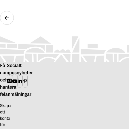
Föregående bild
Få
Socialt
campusnyheter
och
Instagram
Youtube
Linkedin
Pinterest
hantera
felanmälningar
Skapa
ett
konto
för