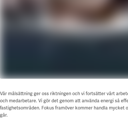
Våra projekt
Innovation och forskningssamverkan
Karlstad
Karlstads universitet
Gävle
Högskolan i Gävle
Skövde
Högskolan i Skövde
Borås
Högskolan i Borås
Vår målsättning ger oss riktningen och vi fortsätter vårt arbe
och medarbetare. Vi gör det genom att använda energi så effekti
fastighetsområden. Fokus framöver kommer handla mycket om 
går.