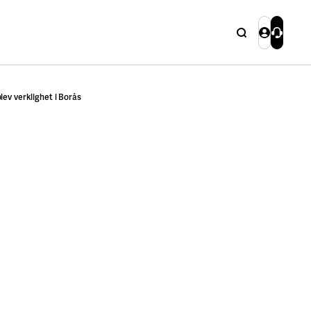
Sök
Logga in
Kontakta
Stäng
lev verklighet i Borås
Stäng
Sök