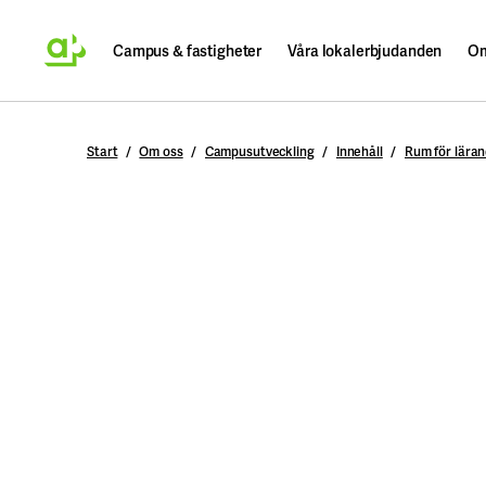
Campus & fastigheter
Våra lokalerbjudanden
Om
Sök
Start
Om oss
Campusutveckling
Innehåll
Rum för lära