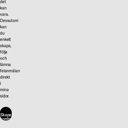
det
kan
vara.
Dessutom
kan
du
enkelt
skapa,
följa
och
lämna
felanmälan
direkt
i
mina
sidor.
Skapa
konto
här