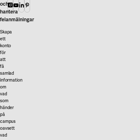
och
Instagram
Youtube
Linkedin
Pinterest
hantera
felanmälningar
Skapa
ett
konto
för
att
få
samlad
information
om
vad
som
händer
på
campus
oavsett
vad