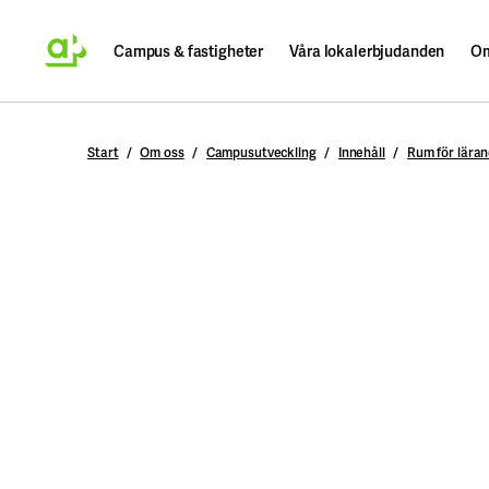
Campus & fastigheter
Våra lokalerbjudanden
Om
Sök
Start
Om oss
Campusutveckling
Innehåll
Rum för lära