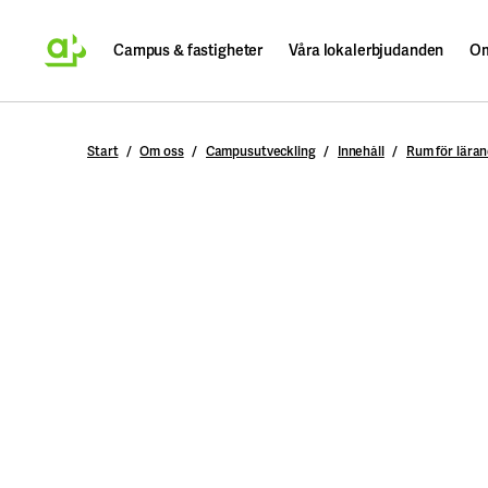
Campus & fastigheter
Våra lokalerbjudanden
Om
Sök
Start
Om oss
Campusutveckling
Innehåll
Rum för lära