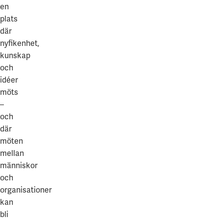
en
plats
där
nyfikenhet,
kunskap
och
idéer
möts
–
och
där
möten
mellan
människor
och
organisationer
kan
bli