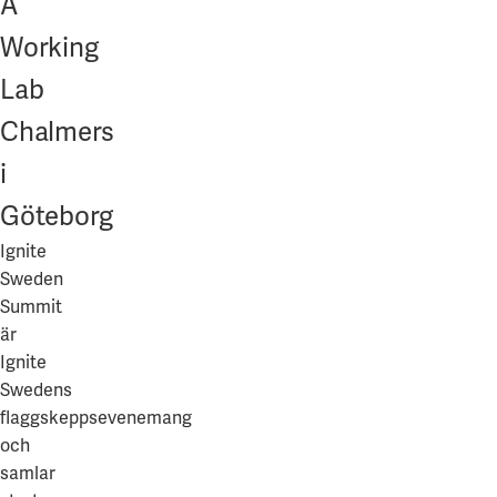
A
Våra projekt
Innovation och forskningssamverkan
Karlstad
Working
Karlstads universitet
Lab
Gävle
Chalmers
Högskolan i Gävle
i
Skövde
Göteborg
Högskolan i Skövde
Ignite
Sweden
Borås
Summit
är
Högskolan i Borås
Ignite
Swedens
flaggskeppsevenemang
och
samlar