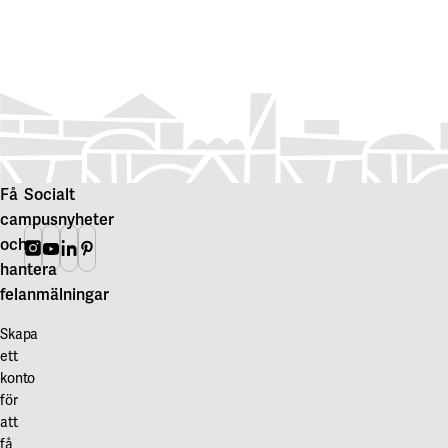
Lab i
Föregående bild
Nästa bild
Uppsala
Få
Socialt
campusnyheter
och
Instagram
Youtube
Linkedin
Pinterest
hantera
felanmälningar
Skapa
ett
konto
för
att
få