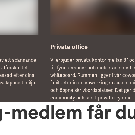
Private office
 av ett spännande
Vi erbjuder privata kontor mellan 8² 
 Utforska det
till fyra personer och möblerade med 
assad efter dina
whiteboard. Rummen ligger i vår coworki
avslappnad miljö.
faciliteter inom coworkingen såsom mi
och öppna skrivbordsplatser. Det ger di
community och få ett privat utrymme.
-medlem får du