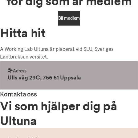
för dig som är medlem
Bli medlem
Hitta hit
Bli medlem
A Working Lab Ultuna är placerat vid SLU, Sveriges
Lantbruksuniversitet.
Adress
Ulls väg 29C, 756 51 Uppsala
Kontakta oss
Vi som hjälper dig på
Ultuna