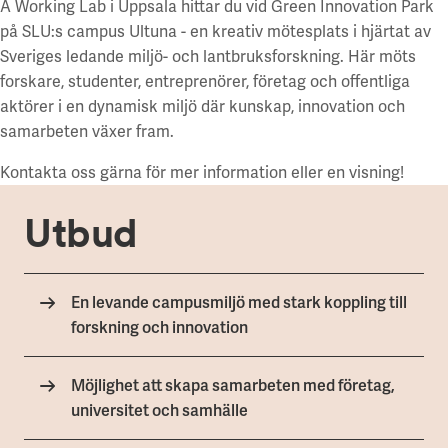
A Working Lab i Uppsala hittar du vid Green Innovation Park
Campus Lund Centrum
Zoologen
Finansiering
Campus Lund LTH
på SLU:s campus Ultuna - en kreativ mötesplats i hjärtat av
Vitsippan
Grön finansiering
Campus Lund Universitetsplatån
Sveriges ledande miljö- och lantbruksforskning. Här möts
EMTN-prospekt
Campus Alnarp
forskare, studenter, entreprenörer, företag och offentliga
För leverantörer
aktörer i en dynamisk miljö där kunskap, innovation och
Linköping/Norrköping
samarbeten växer fram.
Akademiska Hus som beställare
Campus Valla Linköping
Policys och riktlinjer
Kontakta oss gärna för mer information eller en visning!
Campus Norrköping
Faktureringsinfo
Upphandling
Örebro/Grythyttan
Utbud
Kravportal
Campus Örebro
Aktuellt
Campus Grythyttan
En levande campusmiljö med stark koppling till
Nyheter
Umeå
forskning och innovation
Event
Press
Campus Umeå
Möjlighet att skapa samarbeten med företag,
Utveckling
Luleå
universitet och samhälle
Campusutveckling
Campus Luleå