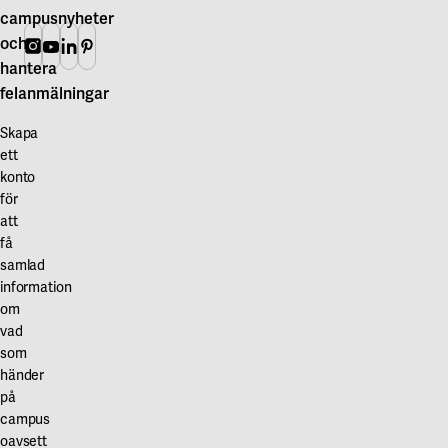
campusnyheter
och
Instagram
Youtube
Linkedin
Pinterest
hantera
felanmälningar
Skapa
ett
konto
för
att
få
samlad
information
om
vad
som
händer
på
campus
oavsett