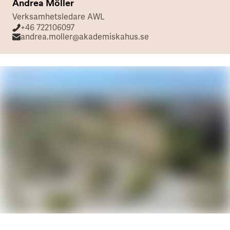
Andrea Möller
Verksamhetsledare AWL
+46 722106097
andrea.moller@akademiskahus.se