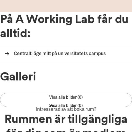
Våra projekt
Innovation och forskningssamverkan
Karlstad
På A Working Lab får du
Karlstads universitet
alltid:
Gävle
Högskolan i Gävle
Centralt läge mitt på universitetets campus
Skövde
Högskolan i Skövde
Galleri
Borås
Högskolan i Borås
Visa alla bilder
Visa alla bilder
Intresserad av att boka rum?
Rummen är tillgängliga