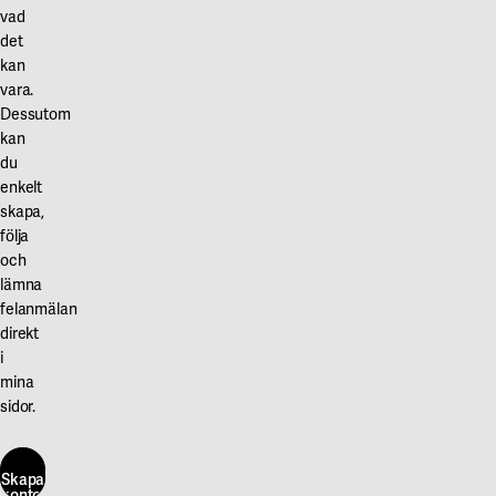
vad
det
kan
vara.
Dessutom
kan
du
enkelt
skapa,
följa
och
lämna
felanmälan
direkt
i
mina
sidor.
Skapa
konto