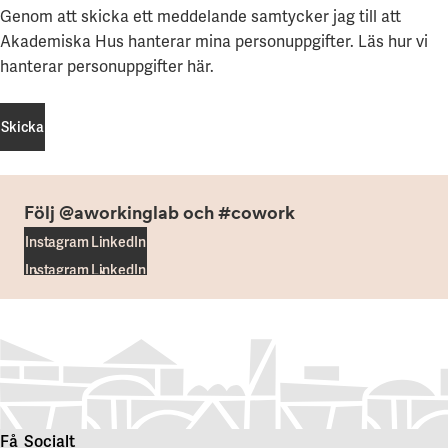
Genom att skicka ett meddelande samtycker jag till att
Akademiska Hus hanterar mina personuppgifter.
Läs hur vi
hanterar personuppgifter här
.
Skicka
Skicka
Följ @aworkinglab och #cowork
Instagram
LinkedIn
Instagram
LinkedIn
Få
Socialt