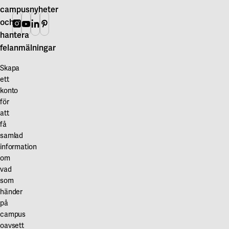
campusnyheter
och
Instagram
Youtube
Linkedin
Pinterest
hantera
felanmälningar
Skapa
ett
konto
för
att
få
samlad
information
om
vad
som
händer
på
campus
oavsett