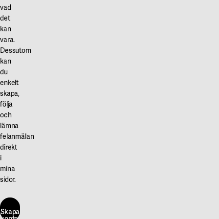
vad
det
kan
vara.
Dessutom
kan
du
enkelt
skapa,
följa
och
lämna
felanmälan
direkt
i
mina
sidor.
Skapa
konto