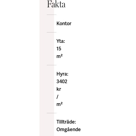
Fakta
Kontor
Yta:
15
m²
Hyra:
3402
kr
/
m²
Tillträde:
Omgående