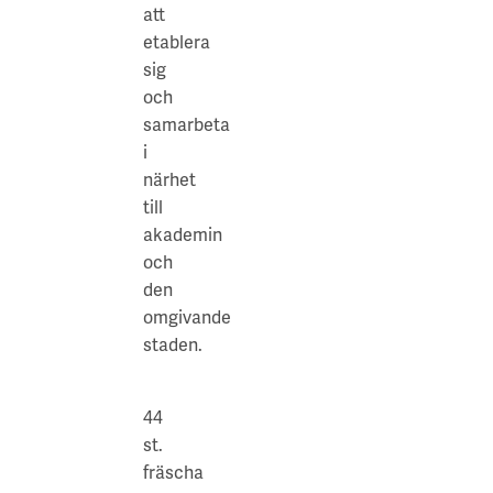
Campusområdet.
att
:
Närservice
etablera
Lunchrestauranger
sig
på
och
Campusområdet.
samarbeta
Närhet
i
till
närhet
Linnéstaden
till
och
akademin
Wavrinskys
och
plats
den
med
omgivande
stadens
staden.
utbud.
44
st.
fräscha