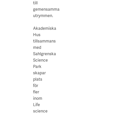
Sjukhuset,
Våra projekt
till
Innovation och forskningssamverkan
Karlstad
Sahlgrenska
gemensamma
Science
utrymmen.
Karlstads universitet
Park
med
Gävle
Akademiska
ett
Hus
Högskolan i Gävle
flertal
tillsammans
bolag
Skövde
med
inom
Sahlgrenska
Högskolan i Skövde
Life
Science
Science
Park
Borås
och
skapar
Högskolan i Borås
naturvetenskap.
plats
Parkeringsmöjligheter/g
för
Flertal
fler
parkeringsplatser
inom
på
Life
hela
science