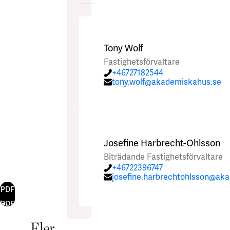
Tony Wolf
Fastighetsförvaltare
+46727182544
tony.wolf@akademiskahus.se
Josefine Harbrecht-Ohlsson
Biträdande Fastighetsförvaltare
+46722396747
josefine.harbrechtohlsson@ak
PDF
PDF
Fler