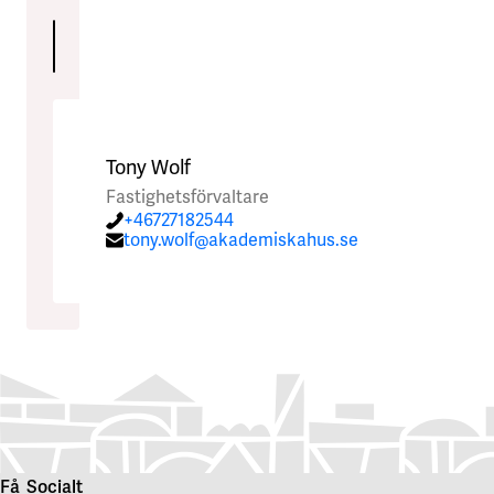
Skicka
Skicka
Tony Wolf
Fastighetsförvaltare
+46727182544
tony.wolf@akademiskahus.se
Få
Socialt