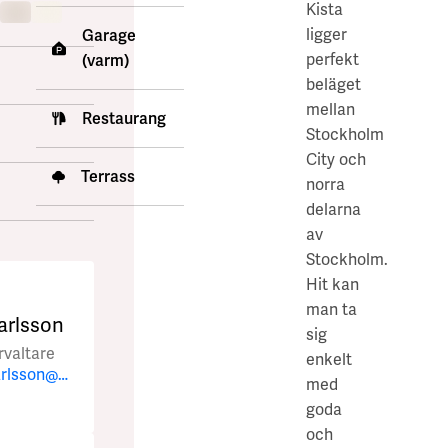
Kista
ligger
Garage
perfekt
(varm)
beläget
mellan
Restaurang
Stockholm
City och
Terrass
norra
delarna
av
Stockholm.
Hit kan
man ta
arlsson
sig
rvaltare
enkelt
herman.karlsson@akademiskahus.se
med
goda
och