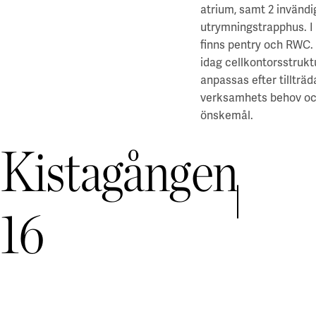
atrium, samt 2 invändi
utrymningstrapphus. I
finns pentry och RWC.
idag cellkontorsstruk
anpassas efter tillträ
verksamhets behov o
önskemål.
Kistagången
PDF
16
PDF