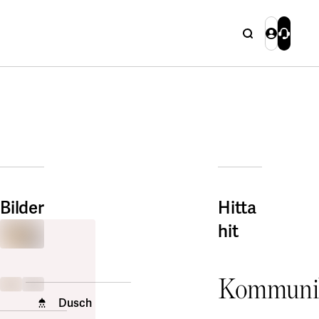
Sök
Logga in
Kontakta
Stäng
Stäng
Sök
Bilder
Hitta
hit
Kommunik
Dusch