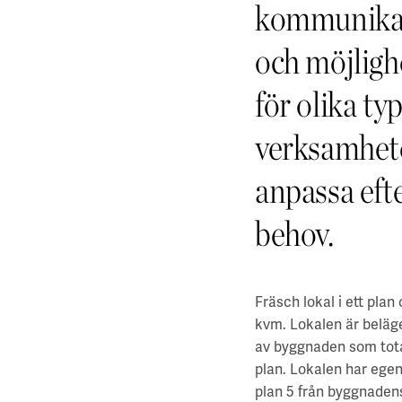
kommunika
och möjligh
för olika ty
verksamhete
anpassa eft
behov.
Fräsch lokal i ett pla
kvm. Lokalen är beläg
av byggnaden som tota
plan. Lokalen har egen
plan 5 från byggnadens