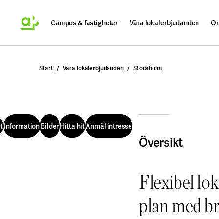
Campus & fastigheter
Våra lokalerbjudanden
Om
Sök
Start
Våra lokalerbjudanden
Stockholm
t
Information
Bilder
Hitta hit
Anmäl intresse
Fullsc
Översikt
t
Information
Bilder
Hitta hit
Anmäl intresse
Föregående bild
Nästa bild
Flexibel loka
Bild
plan med b