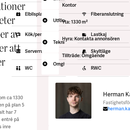
tioner
Total
Kontor
:
yta
Elbilsplatser
Fiberanslutning
eter
1330
Utförande
Yta: 1330 m²
:
Kontrakttyp
m²
per av
Förstahandskontrakt
Kök/pentry
Lastkaj
Hyra: Kontakta annonsören
:
Kontraktslängd
Teknisk information
r att
:
Fastighetsbeteckning
Förhandlingsbart
Serverrum
Skyltläge
Stockholm
:
Tillträde
Tillträde: Omgående
er
Keflavik
Omgående
Omgivning
WC
RWC
:
2
Uppvärmning
I
Fjärrvärme
:
Byggår
hyran
1987
Lokalen
:
ingår
Företag
:
Våningsplan
kan
Skatt,
Herman K
n om ca 1330
i
5
nås
Moms
Fastighetsfö
en på plan 5
:
av
närheten
:
via
lt har 7
7
RISE,
Lastkaj
 entré på
KTH,
:
Planlösning
finns
 inre
Ericsson,
Fräsch
i