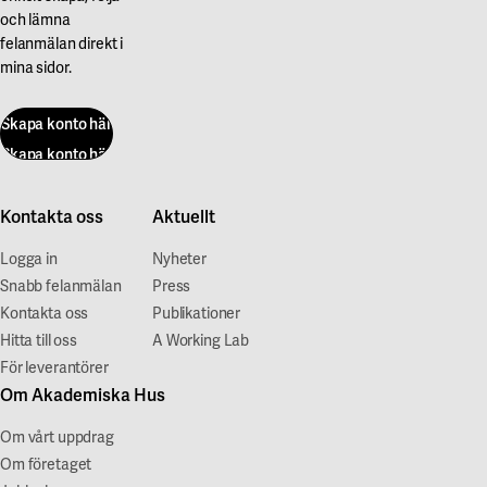
och lämna
felanmälan direkt i
mina sidor.
Skapa konto här
Skapa konto här
Kontakta oss
Aktuellt
Logga in
Nyheter
Snabb felanmälan
Press
Kontakta oss
Publikationer
Hitta till oss
A Working Lab
För leverantörer
Om Akademiska Hus
Om vårt uppdrag
Om företaget