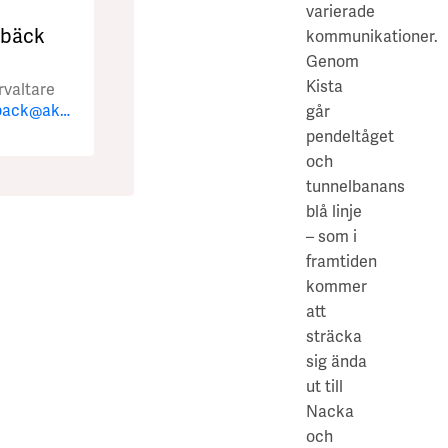
varierade
lbäck
kommunikationer.
​Genom
Kista
rvaltare
sofia.dahlback@akademiskahus.se
går
pendeltåget
och
tunnelbanans
blå linje
– som i
framtiden
kommer
att
sträcka
sig ända
ut till
Nacka
och