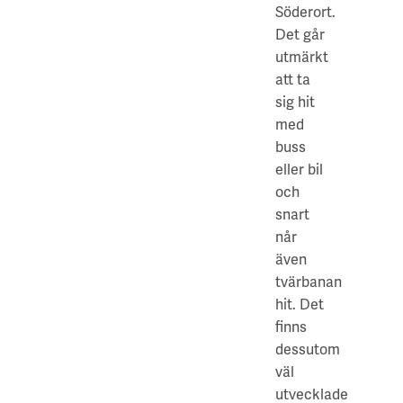
Söderort.
Det går
utmärkt
att ta
sig hit
med
buss
eller bil
och
snart
når
även
tvärbanan
hit. Det
finns
dessutom
väl
utvecklade