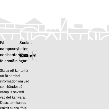
Föregående bild
Nästa bild
Få
Socialt
campusnyheter
och hantera
Instagram
Youtube
Linkedin
Pinterest
felanmälningar
Skapa ett konto för
att få samlad
information om vad
som händer på
campus oavsett
vad det kan vara.
Dessutom kan du
enkelt skapa, följa