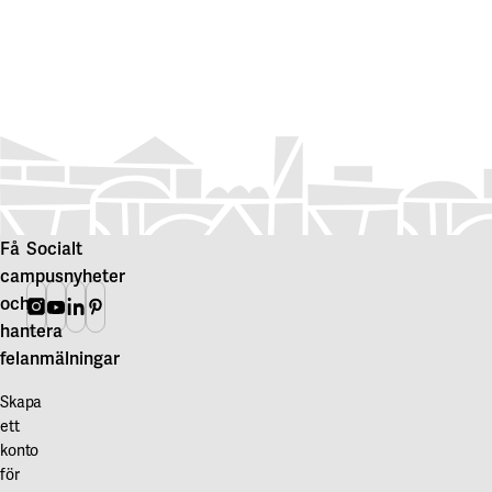
Få
Socialt
campusnyheter
och
Instagram
Youtube
Linkedin
Pinterest
hantera
felanmälningar
Skapa
ett
konto
för