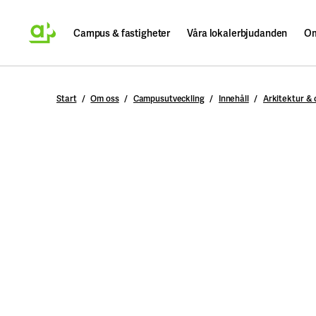
Campus & fastigheter
Våra lokalerbjudanden
Om
Sök
Start
Om oss
Campusutveckling
Innehåll
Arkitektur &