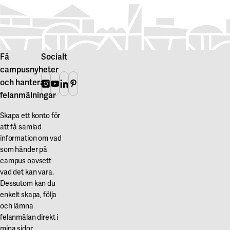
Få
Socialt
campusnyheter
och hantera
Instagram
Youtube
Linkedin
Pinterest
felanmälningar
Skapa ett konto för
att få samlad
information om vad
som händer på
campus oavsett
vad det kan vara.
Dessutom kan du
enkelt skapa, följa
och lämna
felanmälan direkt i
mina sidor.