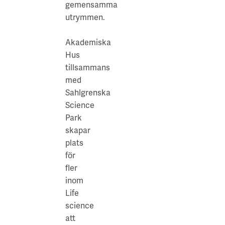
inom
Våra projekt
gemensamma
Life
Innovation och forskningssamverkan
Karlstad
utrymmen.
Science
Karlstads universitet
och
Akademiska
naturvetenskap.
Gävle
Hus
Parkeringsmöjligheter/g
tillsammans
Högskolan i Gävle
Flertal
med
parkeringsplatser
Sahlgrenska
Skövde
på
Science
Högskolan i Skövde
hela
Park
Campusområdet.
skapar
Borås
Närservice
:
plats
Lunchrestauranger
Högskolan i Borås
för
på
fler
Campusområdet.
inom
Närhet
Life
till
science
Linnéstaden
att