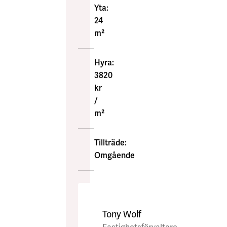
Yta:
24
m²
Hyra:
3820
kr
/
m²
Tillträde:
Omgående
Tony Wolf