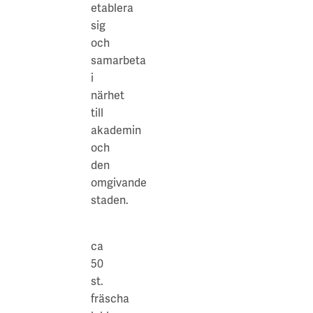
och
etablera
Wavrinskys
sig
plats
och
med
samarbeta
stadens
i
utbud.
närhet
till
akademin
och
den
omgivande
staden.
ca
50
st.
fräscha