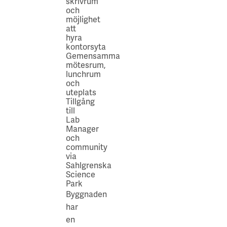
skrivrum
och
möjlighet
att
hyra
kontorsyta​
Gemensamma
mötesrum,
lunchrum
och
uteplats​
Tillgång
till
Lab
Manager
och
community
via
Sahlgrenska
Science
Park
Byggnaden
har
en