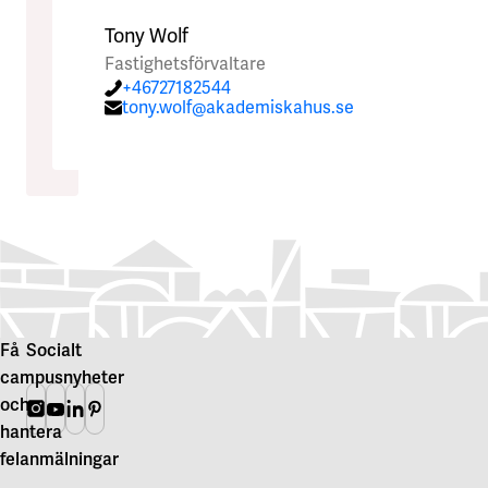
Tony Wolf
Fastighetsförvaltare
+46727182544
tony.wolf@akademiskahus.se
Få
Socialt
campusnyheter
och
Instagram
Youtube
Linkedin
Pinterest
hantera
felanmälningar