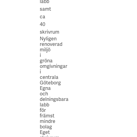
labb
samt
ca
40
skrivrum
Nyligen
renoverad
miljö
i
gröna
omgivningar
i
centrala
Göteborg​
Egna
och
delningsbara
labb
för
främst
mindre
bolag​
Eget