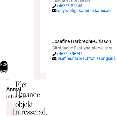
Fastighetsförvaltare
+46727182544
tony.wolf@akademiskahus.se
Josefine Harbrecht-Ohlsson
Biträdande Fastighetsförvaltare
+46722396747
josefine.harbrechtohlsson@ak
PDF
PDF
Fler
Anmäl
liknande
intresse
objekt
Intresserad,