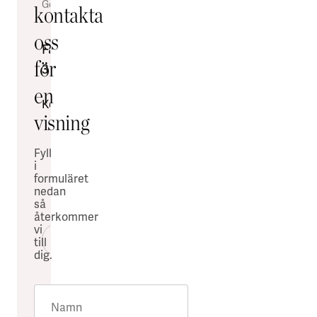
Göteborg
Göteborg
·
4400
·
70-
Göteborg
·
15-
kontakta
m²
900
20
oss
m²
m²
Fågelsången
för
Medicinaregatan
Medicinaregatan
3
18
8A
en
Kontor
visning
Industri
Kontor
&
Fyll
verkstad
i
Kontor
formuläret
Övrigt
nedan
så
återkommer
vi
Föregående bild
Nästa bild
till
dig.
Namn