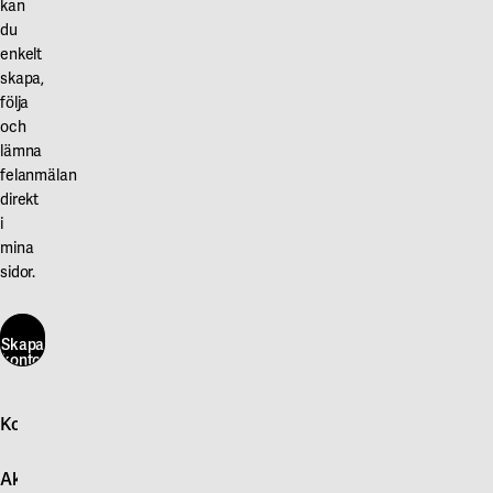
kan
du
enkelt
skapa,
följa
och
lämna
felanmälan
direkt
i
mina
sidor.
Skapa
konto
här
Kontakta oss
Skapa
konto
Logga in
här
Aktuellt
Snabb felanmälan