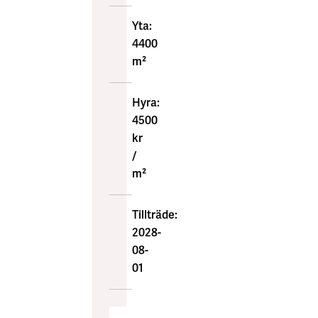
Yta:
4400
m²
Hyra:
4500
kr
/
m²
Tillträde:
2028-
08-
01