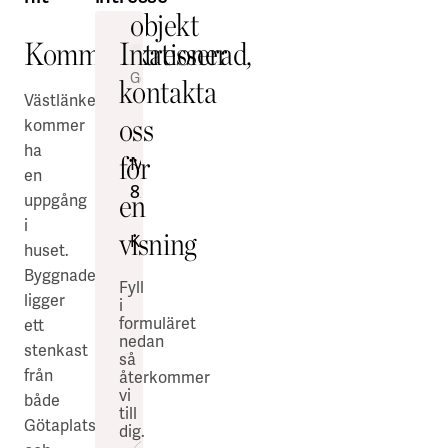
objekt
Kommunikationer
Intresserad,
Göteborg
·
70-
Göteborg
Göteborg
·
15-
·
12-
kontakta
900
Västlänken
20
24
oss
m²
m²
m²
kommer
ha
för
Medicinaregatan
Medicinaregatan
Medicinaregatan
en
18
8A
9
en
uppgång
i
visning
Industri
Kontor
Industri
huset.
&
&
Byggnaden
Fyll
verkstad
verkstad
ligger
i
Kontor
Lager &
formuläret
ett
Övrigt
logistik
nedan
stenkast
så
Kontor
från
återkommer
+1
vi
både
till
Götaplatsen
dig.