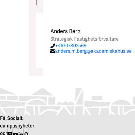
Skicka
Anders Berg
Strategisk Fastighetsförvaltare
+46707802569
anders.m.berg@akademiskahus.se
Få
Socialt
campusnyheter
och
Instagram
Youtube
Linkedin
Pinterest