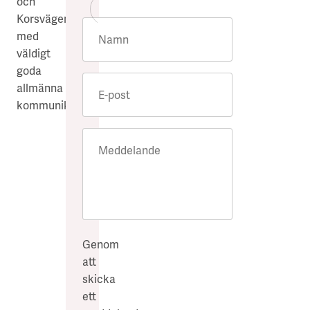
och
Föregående bild
Nästa bild
Korsvägen
med
Namn
väldigt
goda
allmänna
E-post
kommunikationer.
Meddelande
Genom
att
skicka
ett