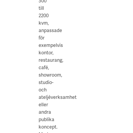
huset
300
tillför
till
vi
2200
två
kvm,
lokal
anpassade
för
för
restaurangverksamhet,
exempelvis
en
kontor,
för
restaurang,
convenience
café,
och
showroom,
en
studio-
för
och
snabbmat.
ateljéverksamhet
eller
andra
publika
koncept.