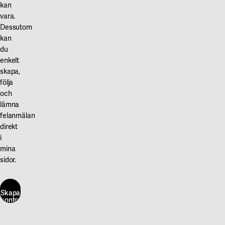
kan
vara.
Dessutom
kan
du
enkelt
skapa,
följa
och
lämna
felanmälan
direkt
i
mina
sidor.
Skapa
konto
här