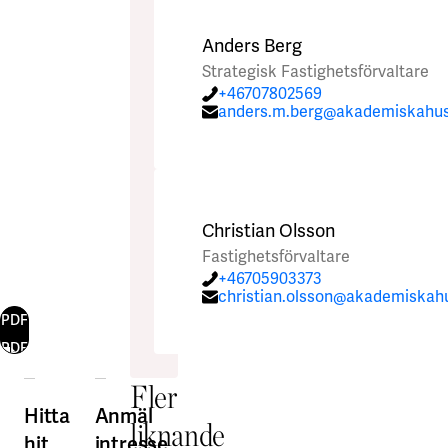
Anders Berg
Strategisk Fastighetsförvaltare
+46707802569
anders.m.berg@akademiskahus
Christian Olsson
Fastighetsförvaltare
+46705903373
christian.olsson@akademiskah
PDF
PDF
Fler
Hitta
Anmäl
liknande
hit
intresse